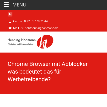
MENU
Call us : 0 22 51 / 70 21 44
Mail us : hh@henninghohmann.de
Chrome Browser mit Adblocker –
was bedeutet das für
Werbetreibende?