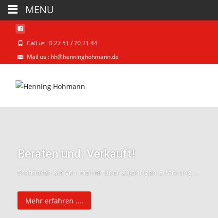
MENU
Call us : 0 22 51 / 70 21 44
Mail us : hh@henninghohmann.de
Beraten und: Verkauft!
Profitieren Sie von meiner über 20jährigen Erfahrung im Direktmarketing. Ich helfe Ihnen, mit frischen Ideen und kreativen Texten neue Kunden zu finden und alte zu binden.
Mehr erfahren ....