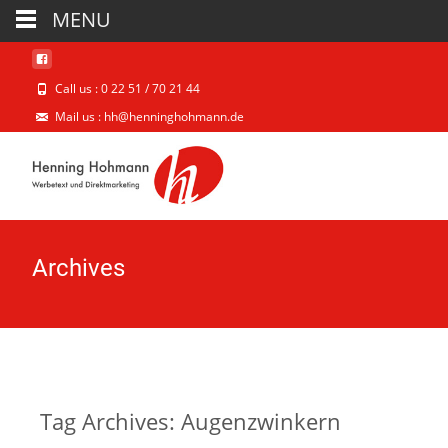
MENU
Call us : 0 22 51 / 70 21 44
Mail us : hh@henninghohmann.de
Archives
Tag Archives: Augenzwinkern