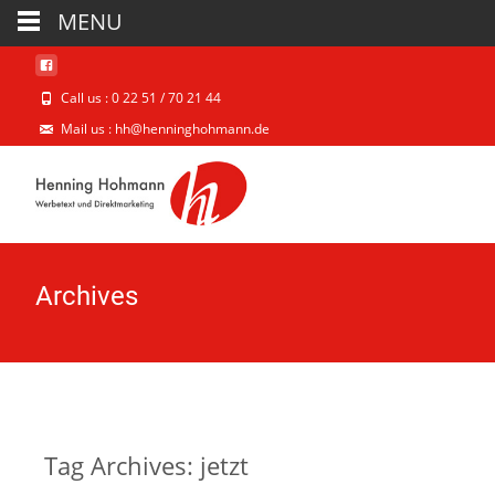
MENU
Call us : 0 22 51 / 70 21 44
Mail us : hh@henninghohmann.de
Archives
Tag Archives: jetzt