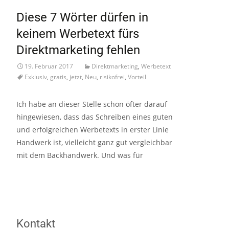
Diese 7 Wörter dürfen in
keinem Werbetext fürs
Direktmarketing fehlen
19. Februar 2017
Direktmarketing
,
Werbetext
Exklusiv
,
gratis
,
jetzt
,
Neu
,
risikofrei
,
Vorteil
Ich habe an dieser Stelle schon öfter darauf
hingewiesen, dass das Schreiben eines guten
und erfolgreichen Werbetexts in erster Linie
Handwerk ist, vielleicht ganz gut vergleichbar
mit dem Backhandwerk. Und was für
Read More…
Kontakt