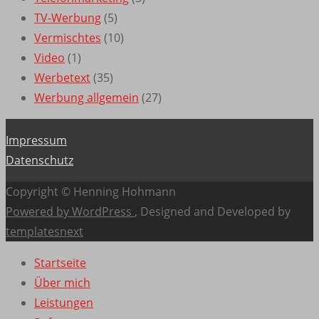
TV-Werbung
(5)
Vermischtes
(10)
Video
(1)
Werbetext
(35)
Werbung allgemein
(27)
Impressum
Datenschutz
Copyright © Henning Hohmann
Powered by WordPress
, Designed and Developed by
templatesnext
Startseite
Über mich
Leistungen