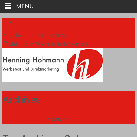
MENU
Call us : 0 22 51 / 70 21 44
Mail us : hh@henninghohmann.de
Archives
Henning Hohmann
>
Ostern