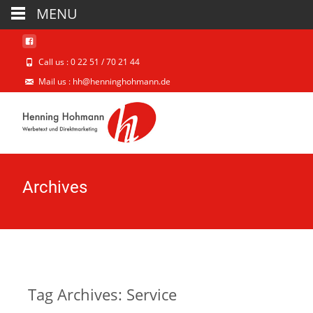
MENU
Call us : 0 22 51 / 70 21 44
Mail us : hh@henninghohmann.de
Archives
Tag Archives: Service