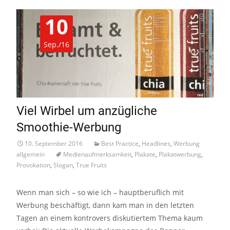
10
Sep./16
Viel Wirbel um anzügliche
Smoothie-Werbung
10. September 2016
Best Practice
,
Headlines
,
Werbung
allgemein
Medienaufmerksamkeit
,
Plakate
,
Plakatwerbung
,
Provokation
,
Slogan
,
True Fruits
Wenn man sich – so wie ich – hauptberuflich mit
Werbung beschäftigt, dann kam man in den letzten
Tagen an einem kontrovers diskutiertem Thema kaum