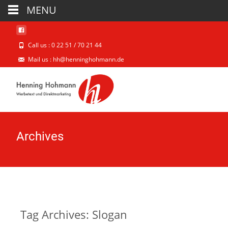
MENU
Call us : 0 22 51 / 70 21 44
Mail us : hh@henninghohmann.de
Archives
Tag Archives: Slogan