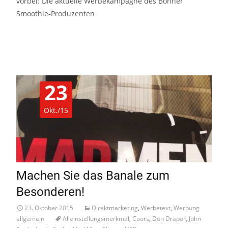
vorbei: Die aktuelle Werbekampagne des Bonner
Smoothie-Produzenten
Read More…
23
Okt./15
Machen Sie das Banale zum
Besonderen!
23. Oktober 2015
Direktmarketing
,
Werbetext
,
Werbung
allgemein
Alleinstellungsmerkmal
,
Coors
,
Don Draper
,
John