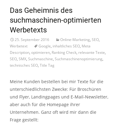
Das Geheimnis des
suchmaschinen-optimierten
Werbetexts
25. September 2016
Online-Marketing
,
SEO
,
Werbetext
Google
,
inhaltliches SEO
,
Meta
Description
,
optimieren
,
Ranking Check
,
relevante Texte
,
SEO
,
SMX
,
Suchmaschine
,
Suchmaschinenoptimierung
,
technisches SEO
,
Title Tag
Meine Kunden bestellen bei mir Texte für die
unterschiedlichsten Zwecke: Für Broschüren
und Flyer, Landingpages und E-Mail-Newsletter,
aber auch für die Homepage ihrer
Unternehmen. Ganz oft wird mir dann die
Frage gestellt:
Read More…