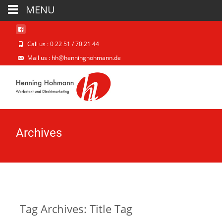
MENU
Call us : 0 22 51 / 70 21 44
Mail us : hh@henninghohmann.de
Archives
Tag Archives: Title Tag