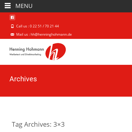
MENU
Call us : 0 22 51 / 70 21 44
Mail us : hh@henninghohmann.de
Archives
Tag Archives: 3×3