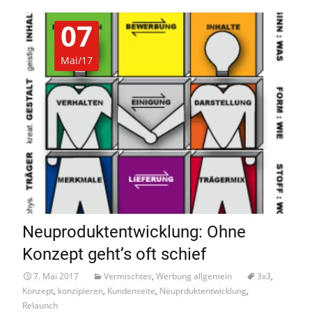
07
Mai/17
Neuproduktentwicklung: Ohne
Konzept geht’s oft schief
7. Mai 2017
Vermischtes
,
Werbung allgemein
3x3
,
Konzept
,
konzipieren
,
Kundenseite
,
Neuprduktentwicklung
,
Relaunch