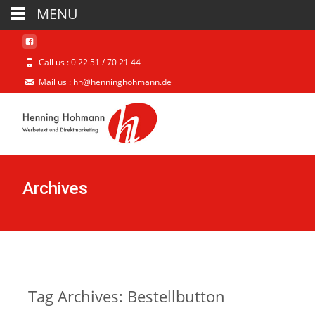
MENU
Call us : 0 22 51 / 70 21 44
Mail us : hh@henninghohmann.de
Archives
Tag Archives: Bestellbutton