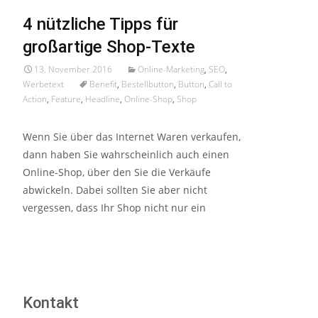
4 nützliche Tipps für
großartige Shop-Texte
13. November 2016
Online-Marketing
,
SEO
,
Werbetext
Benefit
,
Bestellbutton
,
Button
,
Call to
Action
,
Feature
,
Headline
,
Online-Shop
,
Shop
Wenn Sie über das Internet Waren verkaufen,
dann haben Sie wahrscheinlich auch einen
Online-Shop, über den Sie die Verkäufe
abwickeln. Dabei sollten Sie aber nicht
vergessen, dass Ihr Shop nicht nur ein
Read More…
Kontakt