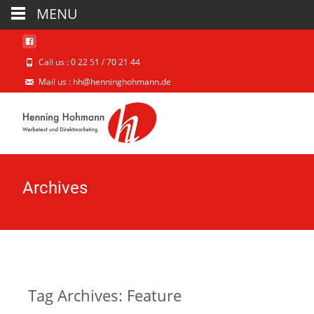
MENU
Call us : 0 22 51 / 70 21 44
Mail us : hh@henninghohmann.de
Archives
Tag Archives: Feature