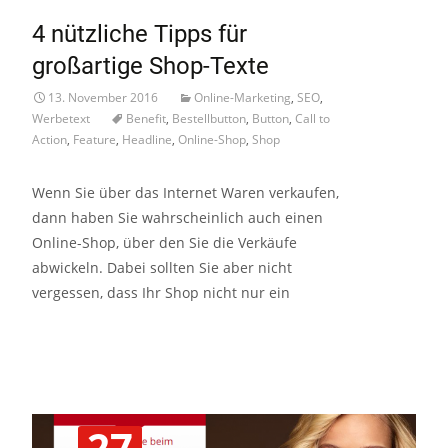
4 nützliche Tipps für
großartige Shop-Texte
13. November 2016
Online-Marketing
,
SEO
,
Werbetext
Benefit
,
Bestellbutton
,
Button
,
Call to
Action
,
Feature
,
Headline
,
Online-Shop
,
Shop
Wenn Sie über das Internet Waren verkaufen,
dann haben Sie wahrscheinlich auch einen
Online-Shop, über den Sie die Verkäufe
abwickeln. Dabei sollten Sie aber nicht
vergessen, dass Ihr Shop nicht nur ein
Read More…
27