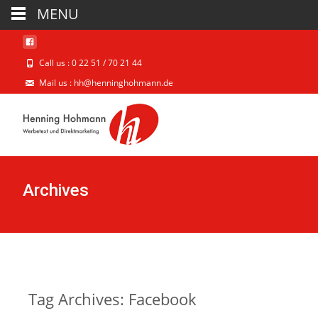
MENU
Call us : 0 22 51 / 70 21 44
Mail us : hh@henninghohmann.de
Archives
Tag Archives: Facebook