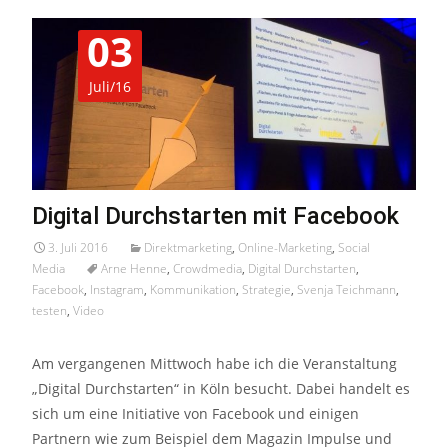
03
Juli/16
Digital Durchstarten mit Facebook
3. Juli 2016
Direktmarketing
,
Online-Marketing
,
Social
Media
Arne Henne
,
Crowdmedia
,
Digital Durchstarten
,
Facebook
,
Instagram
,
Kommunikation
,
Strategie
,
Svenja Teichmann
,
testen
,
Video
Am vergangenen Mittwoch habe ich die Veranstaltung
„Digital Durchstarten“ in Köln besucht. Dabei handelt es
sich um eine Initiative von Facebook und einigen
Partnern wie zum Beispiel dem Magazin Impulse und