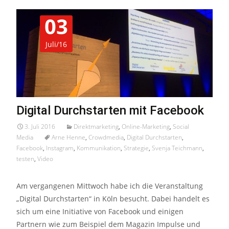
03
Juli/16
Digital Durchstarten mit Facebook
3. Juli 2016
Direktmarketing
,
Online-Marketing
,
Social
Media
Arne Henne
,
Crowdmedia
,
Digital Durchstarten
,
Facebook
,
Instagram
,
Kommunikation
,
Strategie
,
Svenja Teichmann
,
testen
,
Video
Am vergangenen Mittwoch habe ich die Veranstaltung
„Digital Durchstarten“ in Köln besucht. Dabei handelt es
sich um eine Initiative von Facebook und einigen
Partnern wie zum Beispiel dem Magazin Impulse und