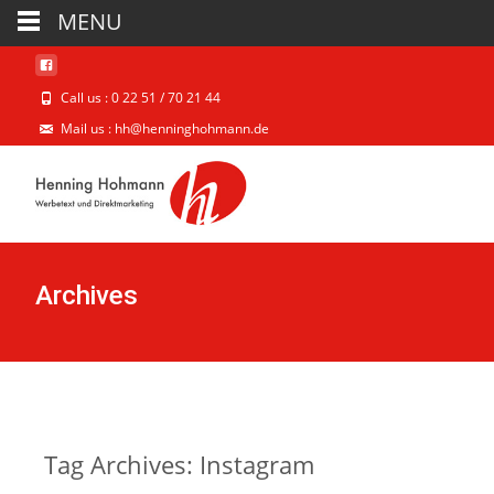
MENU
Call us : 0 22 51 / 70 21 44
Mail us : hh@henninghohmann.de
Archives
Tag Archives: Instagram