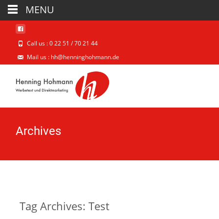
MENU
Call us : 0 22 51 / 70 21 44
Mail us : hh@henninghohmann.de
Archives
Tag Archives: Test