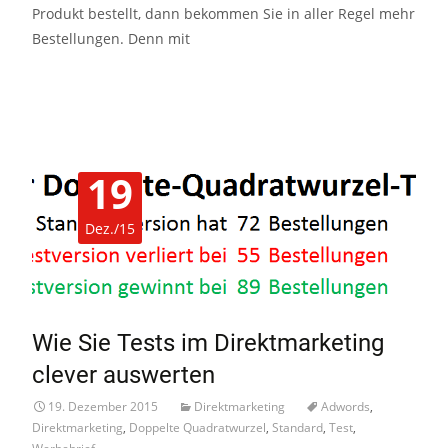
Produkt bestellt, dann bekommen Sie in aller Regel mehr
Bestellungen. Denn mit
Read More…
19
Dez./15
Wie Sie Tests im Direktmarketing
clever auswerten
19. Dezember 2015
Direktmarketing
Adwords
,
Direktmarketing
,
Doppelte Quadratwurzel
,
Standard
,
Test
,