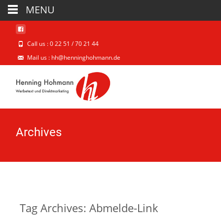
MENU
Call us : 0 22 51 / 70 21 44
Mail us : hh@henninghohmann.de
Archives
Tag Archives: Abmelde-Link