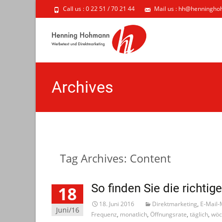
Call us : 0 22 51 / 70 21 44
Mail us : hh@henningh
Archives
Tag Archives: Content
So finden Sie die richtig
18
18. Juni 2016
Direktmarketing
,
E-Mail-
Juni/16
Frequenz
,
monatlich
,
Öffnungsrate
,
täglich
,
wöc