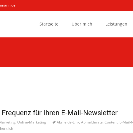
ohmann.de
Skip to content
Startseite
Über mich
Leistungen
e Frequenz für Ihren E-Mail-Newsletter
Marketing
,
Online-Marketing
Abmelde-Link
,
Abmelderate
,
Content
,
E-Mail-
hentlich